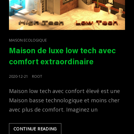
CAT
MAISON ECOLOGIQUE
LINKS
Maison de luxe low tech avec
comfort extraordinaire
POSTED
2020-12-21
ROOT
ON
Maison low tech avec confort élevé est une
Maison basse technologique et moins cher
avec plus de comfort. Imaginez un
MAISON
CONTINUE READING