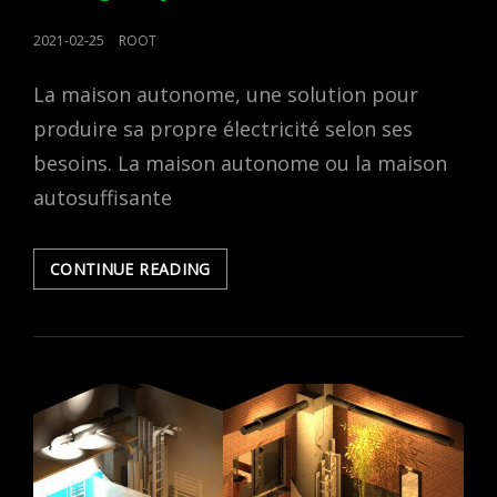
POSTED
2021-02-25
ROOT
ON
La maison autonome, une solution pour
produire sa propre électricité selon ses
besoins. La maison autonome ou la maison
autosuffisante
MAISON
CONTINUE READING
AUTONOME,
AUTONOMIE
ENERGETIQUE
2023