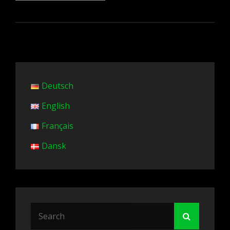
DE
LUXE
LOW
TECH
AVEC
COMFORT
EXTRAORDINAIRE
Deutsch
English
Français
Dansk
Search
Search
for: