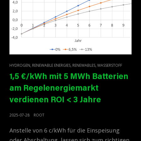
CAT
,
,
,
HYDROGEN
RENEWABLE ENERGIES
RENEWABLES
WASSERSTOFF
LINKS
1,5 €/kWh mit 5 MWh Batterien
am Regelenergiemarkt
verdienen ROI < 3 Jahre
POSTED
2025-07-28
ROOT
ON
Anstelle von 6 c/kWh für die Einspeisung
oder Abschaltung, lassen sich zum richtigen