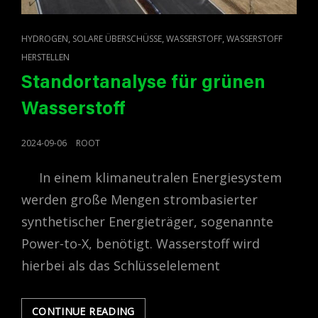
CAT
,
,
,
HYDROGEN
SOLARE ÜBERSCHÜSSE
WASSERSTOFF
WASSERSTOFF
LINKS
HERSTELLEN
Standortanalyse für grünen
Wasserstoff
POSTED
2024-09-06
ROOT
ON
In einem klimaneutralen Energiesystem
werden große Mengen strombasierter
synthetischer Energieträger, sogenannte
Power-to-X, benötigt. Wasserstoff wird
hierbei als das Schlüsselelement
STANDORTANALYSE
CONTINUE READING