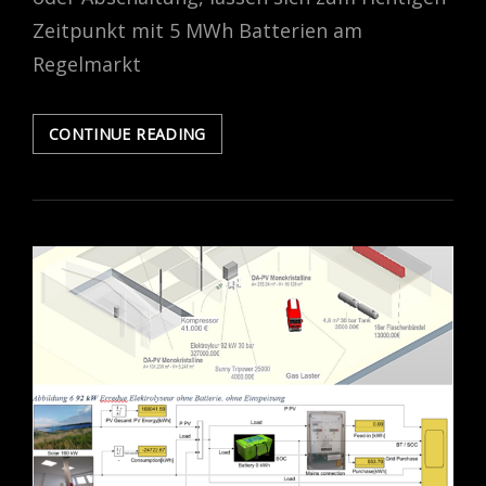
Zeitpunkt mit 5 MWh Batterien am
Regelmarkt
1,5
CONTINUE READING
€/KWH
MIT
5
MWH
BATTERIEN
AM
REGELENERGIEMARKT
VERDIENEN
ROI
<
3
JAHRE