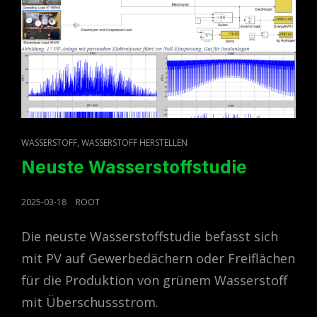
CAT
,
WASSERSTOFF
WASSERSTOFF HERSTELLEN
LINKS
Neuste Wasserstoffstudie
POSTED
2025-03-18
ROOT
ON
Die neuste Wasserstoffstudie befasst sich
mit PV auf Gewerbedächern oder Freiflächen
für die Produktion von grünem Wasserstoff
mit Überschussstrom.