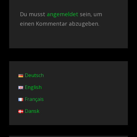
Du musst
angemeldet
sein, um
einen Kommentar abzugeben.
Deutsch
English
Français
Dansk