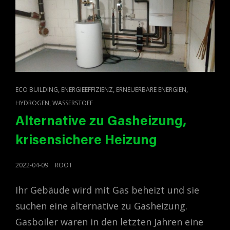
CAT
,
,
,
ECO BUILDING
ENERGIEEFFIZIENZ
ERNEUERBARE ENERGIEN
LINKS
,
HYDROGEN
WASSERSTOFF
Alternative zu Gasheizung,
krisensichere Heizung
POSTED
2022-04-09
ROOT
ON
Ihr Gebäude wird mit Gas beheizt und sie
suchen eine alternative zu Gasheizung.
Gasboiler waren in den letzten Jahren eine