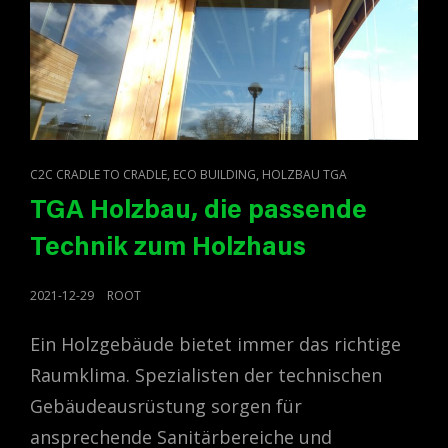
CAT
,
,
C2C CRADLE TO CRADLE
ECO BUILDING
HOLZBAU TGA
LINKS
TGA Holzbau, die passende
Technik zum Holzhaus
POSTED
2021-12-29
ROOT
ON
Ein Holzgebäude bietet immer das richtige
Raumklima. Spezialisten der technischen
Gebäudeausrüstung sorgen für
ansprechende Sanitärbereiche und