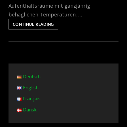
Aufenthaltsräume mit ganzjährig
behaglichen Temperaturen. …
TGA
CONTINUE READING
HOLZBAU,
DIE
PASSENDE
TECHNIK
ZUM
HOLZHAUS
Deutsch
English
Français
Dansk