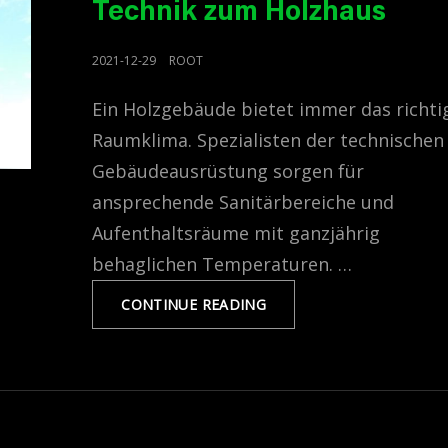
Technik zum Holzhaus
POSTED
2021-12-29
ROOT
ON
Ein Holzgebäude bietet immer das richti
Raumklima. Spezialisten der technischen
Gebäudeausrüstung sorgen für
ansprechende Sanitärbereiche und
Aufenthaltsräume mit ganzjährig
behaglichen Temperaturen. …
TGA
CONTINUE READING
HOLZBAU,
DIE
PASSENDE
TECHNIK
ZUM
HOLZHAUS