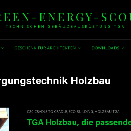
REEN-ENERGY-SCO
TECHNISCHEN GEBÄUDEAUSRÜSTUNG TGA
GESCHENK FÜR ARCHITEKTEN
DOWNLOADS
rgungstechnik Holzbau
CAT
,
,
C2C CRADLE TO CRADLE
ECO BUILDING
HOLZBAU TGA
LINKS
TGA Holzbau, die passend